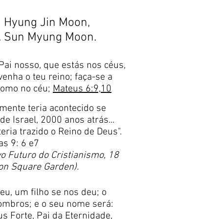
n Hyung Jin Moon,
r. Sun Myung Moon.
 Pai nosso, que estás nos céus,
venha o teu reino; faça-se a
como no céu;
Mateus 6:9,10
mente teria acontecido se
de Israel, 2000 anos atrás...
teria trazido o Reino de Deus".
as 9: 6 e7
o Futuro do Cristianismo, 18
on Square Garden).
u, um filho se nos deu; o
ombros; e o seu nome será:
s Forte, Pai da Eternidade,