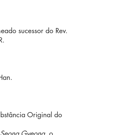
meado sucessor do Rev.
R.
Han.
bstância Original do
 Seong Gyeong
, o