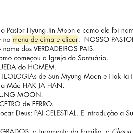
 o Pastor Hyung Jin Moon e como ele foi no
e no
menu de cima e clicar
: NOSSO PASTO
 o nome dos VERDADEIROS PAIS.
omo começou a Igreja do Santuário.
 QUEDA do HOMEM.
 TEOLOGIAs de Sun Myung Moon e Hak Ja 
m a Mãe HAK JA HAN.
MYUNG MOON.
o CETRO de FERRO.
vocar Deus: PAI CELESTIAL. E introdução a Su
AGRADOS: o Juramento da Família, o
Cheon