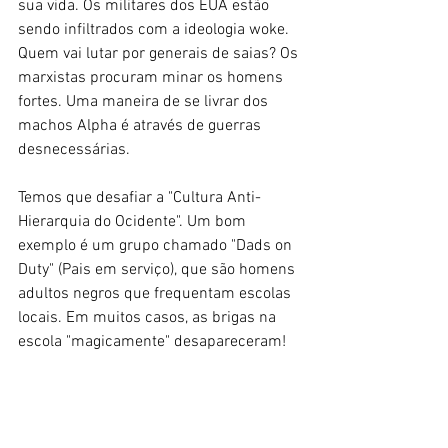
sua vida. Os militares dos EUA estão 
sendo infiltrados com a ideologia woke. 
Quem vai lutar por generais de saias? Os 
marxistas procuram minar os homens 
fortes. Uma maneira de se livrar dos 
machos Alpha é através de guerras 
desnecessárias.
Temos que desafiar a "Cultura Anti-
Hierarquia do Ocidente". Um bom 
exemplo é um grupo chamado "Dads on 
Duty" (Pais em serviço), que são homens 
adultos negros que frequentam escolas 
locais. Em muitos casos, as brigas na 
escola "magicamente" desapareceram!
A próxima eleição será uma luta de vida 
ou morte para acabar com a tomada 
marxista da América. Eles vão enganar, 