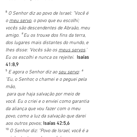
⁸ 
O Senhor diz ao povo de Israel: "Você é 
o 
meu servo
, o povo que eu escolhi; 
vocês são descendentes de Abraão, meu 
amigo. ⁹ Eu os trouxe dos fins da terra, 
dos lugares mais distantes do mundo, e 
lhes disse: ‘Vocês são os 
meus servos
.’
Eu os escolhi e nunca os rejeitei.
Isaías 
41:8,9
⁵ 
E agora o Senhor diz ao 
seu servo
: ⁶ 
"Eu, o Senhor, o chamei e o peguei pela 
mão,
 para que haja salvação por meio de 
você. Eu o criei e o enviei como garantia 
da aliança que vou fazer com o meu 
povo, como a luz da salvação que darei 
aos outros povos;
Isaías 42:5,6
¹⁰ 
O Senhor diz: "Povo de Israel, você é a 