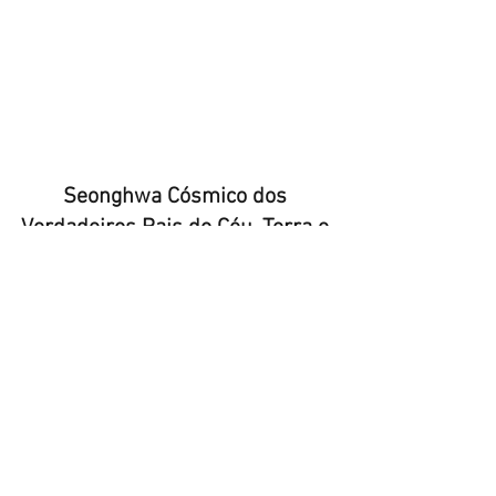
Seonghwa Cósmico dos 
Verdadeiros Pais do Céu, Terra e 
Humanidade, 
11º Aniversário