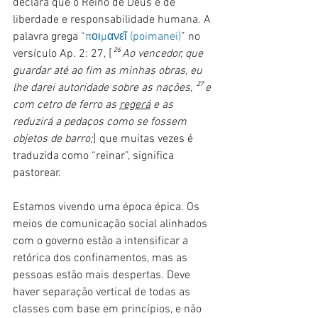
declara que o Reino de Deus é de 
liberdade e responsabilidade humana. A 
palavra grega “
ποιμανεῖ (poimanei)
” no 
versículo Ap. 2: 27, [
²⁶ Ao vencedor, que 
guardar até ao fim as minhas obras, eu 
lhe darei autoridade sobre as nações, ²⁷ e 
com cetro de ferro as 
regerá
 e as 
reduzirá a pedaços como se fossem 
objetos de barro;
] que muitas vezes é 
traduzida como “reinar”, significa 
pastorear.
Estamos vivendo uma época épica. Os 
meios de comunicação social alinhados 
com o governo estão a intensificar a 
retórica dos confinamentos, mas as 
pessoas estão mais despertas. Deve 
haver separação vertical de todas as 
classes com base em princípios, e não 