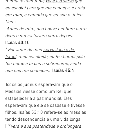
minha testemunha; 
você é o servo
 que 
eu escolhi para que me conheça, e creia 
em mim, e entenda que eu sou o único 
Deus.
 Antes de mim, não houve nenhum outro 
deus e nunca haverá outro depois. 
Isaías 43:10
⁴ Por amor do meu 
servo Jacó e de 
Israel
, meu escolhido, eu te chamei pelo 
teu nome e te pus o sobrenome, ainda 
que não me conheces.  
Isaías 45:4
Todos os judeus esperavam que o 
Messias viesse como um Rei que 
estabeleceria a paz mundial. Eles 
esperavam que ele se casasse e tivesse 
filhos. Isaías 53:10 refere-se ao messias 
tendo descendência e uma vida longa. 
[
¹⁰ verá a sua posteridade e prolongará 