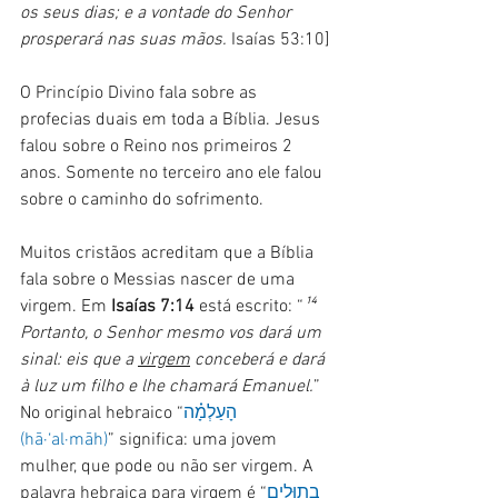
os seus dias; e a vontade do Senhor 
prosperará nas suas mãos.
 Isaías 53:10]
O Princípio Divino fala sobre as 
profecias duais em toda a Bíblia. Jesus 
falou sobre o Reino nos primeiros 2 
anos. Somente no terceiro ano ele falou 
sobre o caminho do sofrimento.
Muitos cristãos acreditam que a Bíblia 
fala sobre o Messias nascer de uma 
virgem. Em 
Isaías 7:14
 está escrito: “
¹⁴ 
Portanto, o Senhor mesmo vos dará um 
sinal: eis que a 
virgem
 conceberá e dará 
à luz um filho e lhe chamará Emanuel.
” 
No original hebraico “
הָעַלְמָ֗ה 
(hā·‘al·māh)
” significa: uma jovem 
mulher, que pode ou não ser virgem. A 
palavra hebraica para virgem é “
בְתוּלִ֖ים 