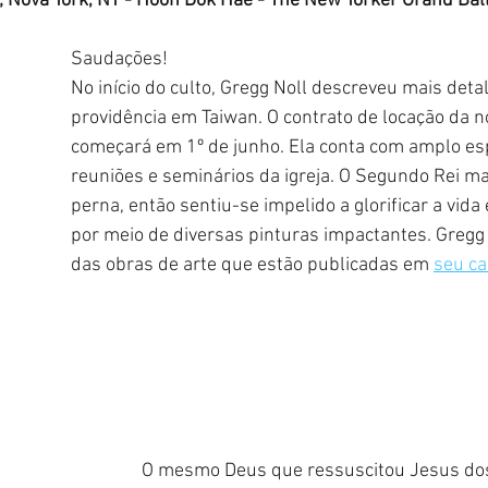
; Nova York, NY - Hoon Dok Hae - The New Yorker Grand Ba
Saudações!
No início do culto, Gregg Noll descreveu mais deta
providência em Taiwan. O contrato de locação da n
começará em 1º de junho. Ela conta com amplo es
reuniões e seminários da igreja. O Segundo Rei m
perna, então sentiu-se impelido a glorificar a vida 
por meio de diversas pinturas impactantes. Gregg
das obras de arte que estão publicadas em 
seu ca
O mesmo Deus que ressuscitou Jesus do