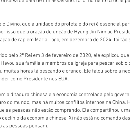
oi salva da bala de um assassino, foi o momento crucial p
io Divino, que a unidade do profeta e do rei é essencial pa
 por isso que a oração de unção de Hyung Jin Nim ao Presi
ção de rap em Mar a Lago, em dezembro de 2024, foi tão si
o pelo 2º Rei em 3 de fevereiro de 2020, ele explicou que
i levou sua família e membros da igreja para pescar sob o 
u muitas horas lá pescando e orando. Ele falou sobre a ne
ender como Presidente nos EUA.
em a ditadura chinesa e a economia controlada pelo govern
uro do mundo, mas há muitos conflitos internos na China. H
 que as pessoas não estão comprando. Ele compartilhou uma
 declínio da economia chinesa. Xi não está no comando das
o as pessoas pensam.