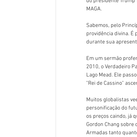
do presidente Trump f
MAGA.
Sabemos, pelo Princíp
providência divina. É
durante sua apresenta
Em um sermão proferid
2010, o Verdadeiro Pa
Lago Mead. Ele passo
"Rei de Cassino" asc
Muitos globalistas ve
personificação do fut
os preços caindo, já
Gordon Chang sobre o
Armadas tanto quant