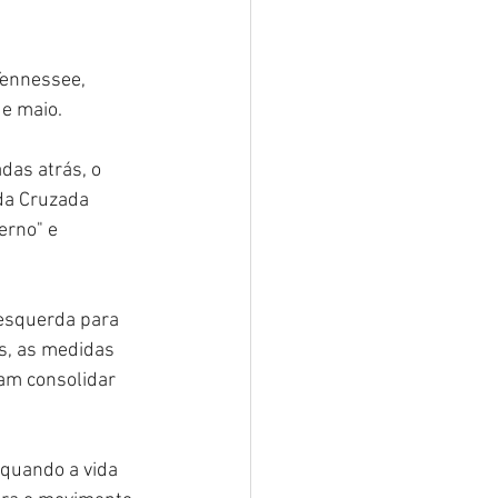
Tennessee, 
e maio.
as atrás, o 
da Cruzada 
erno" e 
esquerda para 
s, as medidas 
am consolidar 
 quando a vida 