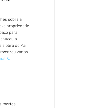
llroom
lhes sobre a 
ova propriedade 
paço para 
achucou a 
e a obra do Pai 
 mostrou várias 
nal X.
s mortos 