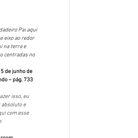
adeiro Pai aqui 
e eixo ao redor 
i na terra e 
o centradas no 
5 de junho de 
ndo – pág. 733
azer isso, eu 
 absoluto e 
qui com esse 
o 