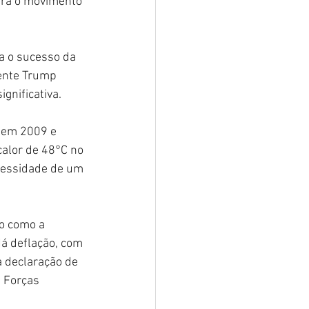
ara o movimento 
ra o sucesso da 
dente Trump 
gnificativa.
 em 2009 e 
calor de 48°C no 
cessidade de um 
o como a 
á deflação, com 
 declaração de 
 Forças 