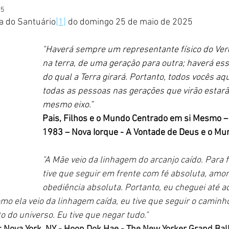
25
a do Santuário
[1]
 do domingo 25 de maio de 2025
"Haverá sempre um representante físico do Verd
na terra, de uma geração para outra; haverá ess
do qual a Terra girará. Portanto, todos vocês aqu
todas as pessoas nas gerações que virão estarã
mesmo eixo.”
Pais, Filhos e o Mundo Centrado em si Mesmo – 
1983 – Nova Iorque - A Vontade de Deus e o Mu
"A Mãe veio da linhagem do arcanjo caído. Para f
tive que seguir em frente com fé absoluta, amor
obediência absoluta. Portanto, eu cheguei até a
omo ela veio da linhagem caída, eu tive que seguir o caminh
do universo. Eu tive que negar tudo."