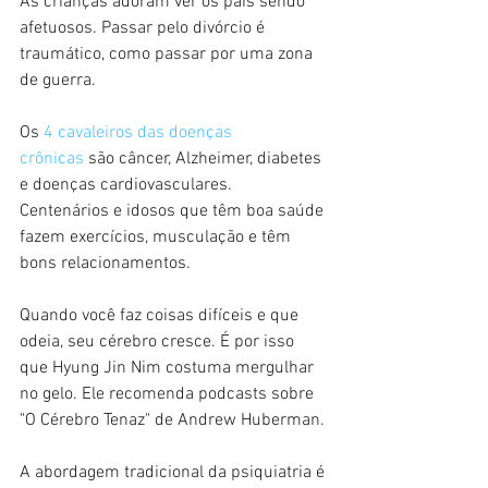
As crianças adoram ver os pais sendo 
afetuosos. Passar pelo divórcio é 
traumático, como passar por uma zona 
de guerra.
Os 
4 cavaleiros das doenças 
crônicas
 são câncer, Alzheimer, diabetes 
e doenças cardiovasculares. 
Centenários e idosos que têm boa saúde 
fazem exercícios, musculação e têm 
bons relacionamentos.
Quando você faz coisas difíceis e que 
odeia, seu cérebro cresce. É por isso 
que Hyung Jin Nim costuma mergulhar 
no gelo. Ele recomenda podcasts sobre 
"O Cérebro Tenaz" de Andrew Huberman.
A abordagem tradicional da psiquiatria é 