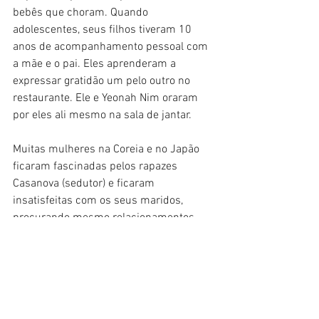
bebês que choram. Quando 
adolescentes, seus filhos tiveram 10 
anos de acompanhamento pessoal com 
a mãe e o pai. Eles aprenderam a 
expressar gratidão um pelo outro no 
restaurante. Ele e Yeonah Nim oraram 
por eles ali mesmo na sala de jantar.
Muitas mulheres na Coreia e no Japão 
ficaram fascinadas pelos rapazes 
Casanova (sedutor) e ficaram 
insatisfeitas com os seus maridos, 
procurando mesmo relacionamentos 
adúlteros. Não há fim para as 
perversões sexuais, terminando com o 
abuso de crianças.
Cuidado com o que você clica, que é 