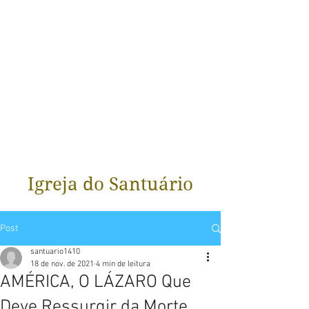
Igreja do Santuário
Post
santuario1410
18 de nov. de 2021
4 min de leitura
AMÉRICA, O LÁZARO Que
Deve Ressurgir da Morte