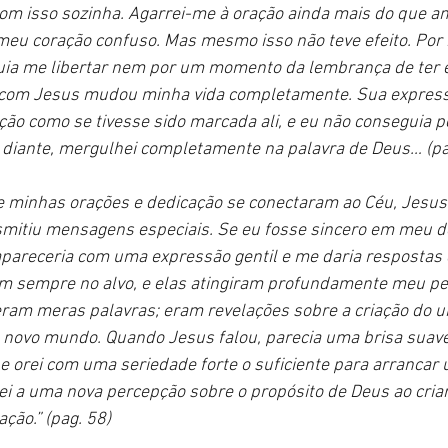
com isso sozinha. Agarrei-me à oração ainda mais do que an
meu coração confuso. Mas mesmo isso não teve efeito. Por
uia me libertar nem por um momento da lembrança de ter 
com Jesus mudou minha vida completamente. Sua expressã
ão como se tivesse sido marcada ali, e eu não conseguia 
 diante, mergulhei completamente na palavra de Deus… (pa
 minhas orações e dedicação se conectaram ao Céu, Jesus
smitiu mensagens especiais. Se eu fosse sincero em meu d
apareceria com uma expressão gentil e me daria respostas 
m sempre no alvo, e elas atingiram profundamente meu pe
eram meras palavras; eram revelações sobre a criação do u
 novo mundo. Quando Jesus falou, parecia uma brisa suave,
 e orei com uma seriedade forte o suficiente para arrancar 
 a uma nova percepção sobre o propósito de Deus ao criar 
ação.” (pag. 58)