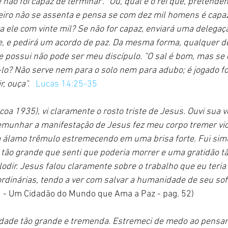
não foi capaz de terminar’. "Ou, qual é o rei que, pretenden
meiro não se assenta e pensa se com dez mil homens é capaz
 ele com vinte mil? Se não for capaz, enviará uma delegaç
e, e pedirá um acordo de paz. Da mesma forma, qualquer d
e possui não pode ser meu discípulo. "O sal é bom, mas se 
lo? Não serve nem para o solo nem para adubo; é jogado fo
, ouça". 
Lucas 14:25-35
a 1935), vi claramente o rosto triste de Jesus. Ouvi sua v
temunhar a manifestação de Jesus fez meu corpo tremer vi
 álamo trêmulo estremecendo em uma brisa forte. Fui si
ão grande que senti que poderia morrer e uma gratidão t
lodir. Jesus falou claramente sobre o trabalho que eu teria 
rdinárias, tendo a ver com salvar a humanidade de seu sof
 - Um Cidadão do Mundo que Ama a Paz - pag. 52)
dade tão grande e tremenda. Estremeci de medo ao pensar 