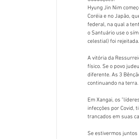
Hyung Jin Nim começo
Coréia e no Japão, qu
federal, na qual a te
o Santuário use o sím
celestial) foi rejeitada
A vitória da Ressurre
físico. Se o povo jude
diferente. As 3 Bênçã
continuando na terra.
Em Xangai, os "líder
infecções por Covid, 
trancados em suas cas
Se estivermos juntos