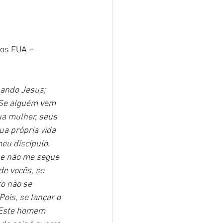
!
dos EUA – 
ando Jesus; 
 "Se alguém vem 
ua mulher, seus 
ua própria vida 
eu discípulo.
 e não me segue 
de vocês, se 
o não se 
ois, se lançar o 
 ‘Este homem 