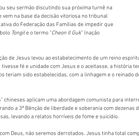
u seu sermão discutindo sua próxima turnê na 
e vem na base da decisão vitoriosa no tribunal 
ntativa do Federação das Famílias de impedir que 
bolo 
Tongil
 e o termo “
Cheon Il Guk
” (nação 
.
ição de Jesus levou ao estabelecimento de um reino espirit
u tivesse fé e unidade com Jesus e o aceitasse, a história te
os teriam sido estabelecidas, com a linhagem e o reinado de
es" chineses aplicam uma abordagem comunista para interr
tirando a 3ª Bênção de liberdade e soberania com dezenas 
as, levando a relatos horríveis de fome e suicídio.
 com Deus, não seremos derrotados. Jesus tinha total com