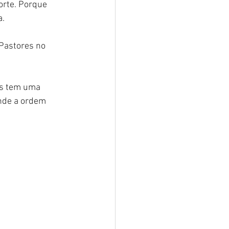
rte. Porque 
a.
Pastores no 
ós tem uma 
nde a ordem 