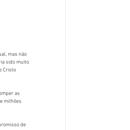
ual, mas não 
ria sido muito 
 Cristo 
omper as 
de milhões 
promisso de 