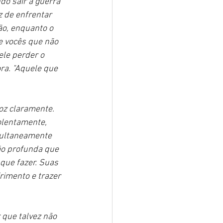
do sair à guerra 
 de enfrentar 
ão, enquanto o 
e vocês que não 
ele perder o 
ra. "Aquele que 
oz claramente. 
olentamente, 
multaneamente 
ão profunda que 
que fazer. Suas 
rimento e trazer 
que talvez não 