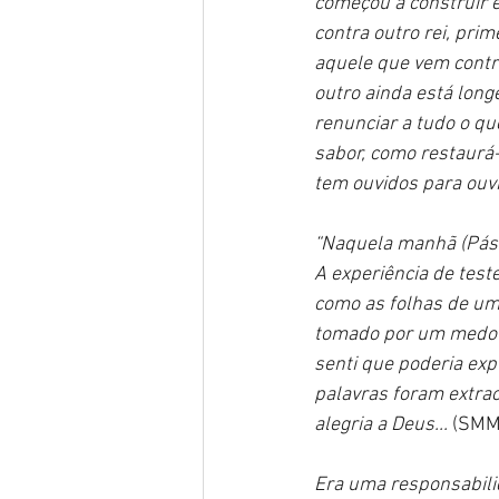
começou a construir e 
contra outro rei, pri
aquele que vem contra
outro ainda está long
renunciar a tudo o qu
sabor, como restaurá-
tem ouvidos para ouvir
“Naquela manhã (Pásco
A experiência de tes
como as folhas de um
tomado por um medo t
senti que poderia exp
palavras foram extrao
alegria a Deus...
 (SMM
Era uma responsabili