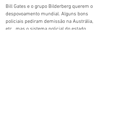
Bill Gates e o grupo Bilderberg querem o 
despovoamento mundial. Alguns bons 
policiais pediram demissão na Austrália, 
etc., mas o sistema policial do estado 
ainda está mobilizado para um 
propósito maligno.
O ponto de inflexão foi ultrapassado. 
Temos que falar e resistir, mas também 
nos preparar para a sobrevivência. 
Quando os comunistas assumem, eles 
sempre têm como alvo cristãos e 
patriotas. Não devemos hesitar em falar 
com nossos vizinhos sobre autodefesa. 
Seja treinado no uso seguro de armas. 
Construir casamentos e comunidades 
fortes.