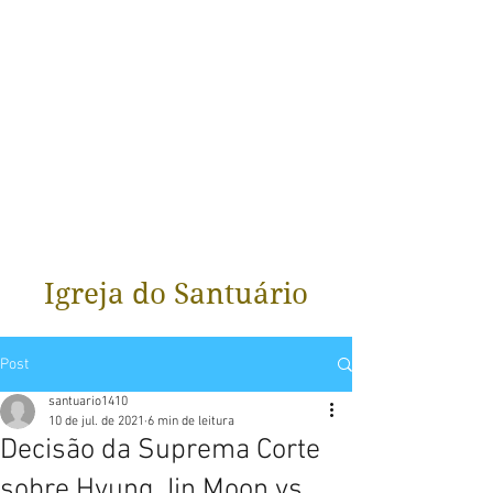
Igreja do Santuário
Post
santuario1410
10 de jul. de 2021
6 min de leitura
Decisão da Suprema Corte
sobre Hyung Jin Moon vs