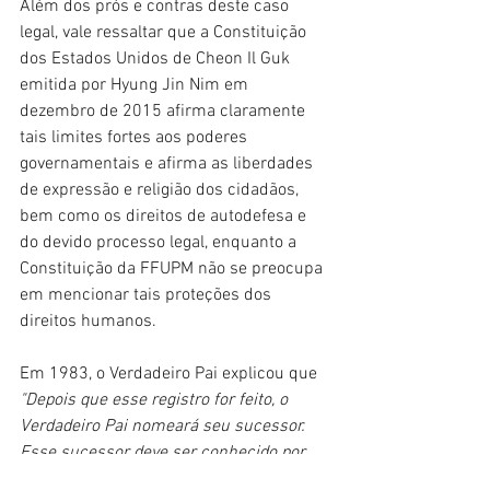
Além dos prós e contras deste caso 
legal, vale ressaltar que a Constituição 
dos Estados Unidos de Cheon Il Guk 
emitida por Hyung Jin Nim em 
dezembro de 2015 afirma claramente 
tais limites fortes aos poderes 
governamentais e afirma as liberdades 
de expressão e religião dos cidadãos, 
bem como os direitos de autodefesa e 
do devido processo legal, enquanto a 
Constituição da FFUPM não se preocupa 
em mencionar tais proteções dos 
direitos humanos.
Em 1983, o Verdadeiro Pai explicou que 
"Depois que esse registro for feito, o 
Verdadeiro Pai nomeará seu sucessor. 
Esse sucessor deve ser conhecido por 
toda a Igreja da Unificação, todos os 