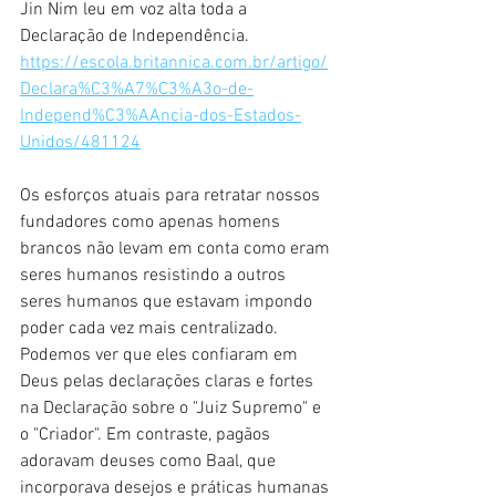
Jin Nim leu em voz alta toda a 
Declaração de Independência. 
https://escola.britannica.com.br/artigo/
Declara%C3%A7%C3%A3o-de-
Independ%C3%AAncia-dos-Estados-
Unidos/481124
Os esforços atuais para retratar nossos 
fundadores como apenas homens 
brancos não levam em conta como eram 
seres humanos resistindo a outros 
seres humanos que estavam impondo 
poder cada vez mais centralizado. 
Podemos ver que eles confiaram em 
Deus pelas declarações claras e fortes 
na Declaração sobre o "Juiz Supremo" e 
o "Criador". Em contraste, pagãos 
adoravam deuses como Baal, que 
incorporava desejos e práticas humanas 