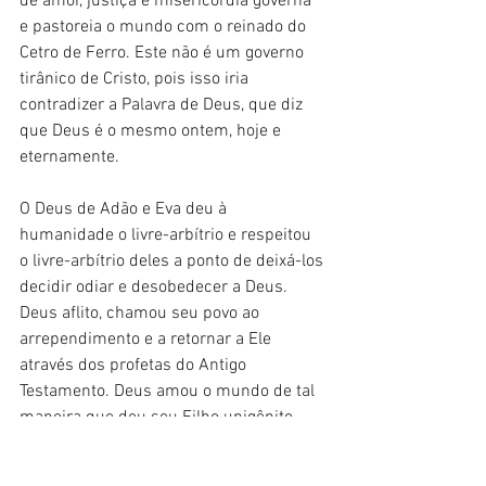
de amor, justiça e misericórdia governa 
e pastoreia o mundo com o reinado do 
Cetro de Ferro. Este não é um governo 
tirânico de Cristo, pois isso iria 
contradizer a Palavra de Deus, que diz 
que Deus é o mesmo ontem, hoje e 
eternamente.
O Deus de Adão e Eva deu à 
humanidade o livre-arbítrio e respeitou 
o livre-arbítrio deles a ponto de deixá-los 
decidir odiar e desobedecer a Deus. 
Deus aflito, chamou seu povo ao 
arrependimento e a retornar a Ele 
através dos profetas do Antigo 
Testamento. Deus amou o mundo de tal 
maneira que deu seu Filho unigênito, 
Jesus Cristo, 
“
Porque Deus tanto amou o 
mundo que deu o seu Filho Unigênito, 