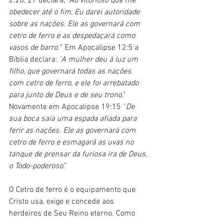
2:26, 27 declara, 
“
Ao vitorioso que me 
obedecer até o fim, Eu darei autoridade 
sobre as nações. Ele as governará com 
cetro de ferro e as despedaçará como 
vasos de barro.
” Em Apocalipse 12:5 a 
Bíblia declara: 
“
A mulher deu à luz um 
filho, que governará todas as nações 
com cetro de ferro, e ele foi arrebatado 
para junto de Deus e de seu trono
.” 
Novamente em Apocalipse 19:15 
“
De 
sua boca saía uma espada afiada para 
ferir as nações. Ele as governará com 
cetro de ferro e esmagará as uvas no 
tanque de prensar da furiosa ira de Deus, 
o Todo-poderoso
.”
O Cetro de ferro é o equipamento que 
Cristo usa, exige e concede aos 
herdeiros de Seu Reino eterno. Como 