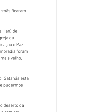
irmãs ficaram 
a Han) de 
greja da 
icação e Paz 
e moradia foram 
 mais velho, 
o! Satanás está 
que pudermos 
o deserto da 