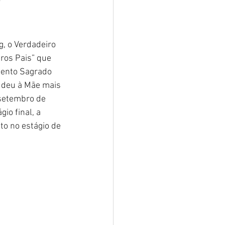
 
, o Verdadeiro 
ros Pais” que 
mento Sagrado 
e deu à Mãe mais 
 setembro de 
io final, a 
o no estágio de 