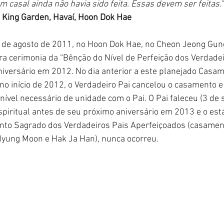
um casal ainda não havia sido feita. Essas devem ser feitas."
 King Garden, Havaí, Hoon Dok Hae
9 de agosto de 2011, no Hoon Dok Hae, no Cheon Jeong Gung
ura cerimonia da “Bênção do Nível de Perfeição dos Verdadei
niversário em 2012. No dia anterior a este planejado Casa
no início de 2012, o Verdadeiro Pai cancelou o casamento 
 nível necessário de unidade com o Pai. O Pai faleceu (3 de
piritual antes de seu próximo aniversário em 2013 e o estág
to Sagrado dos Verdadeiros Pais Aperfeiçoados (casament
Myung Moon e Hak Ja Han), nunca ocorreu.