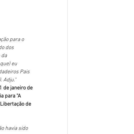
ção para o 
do dos 
 da 
que) eu 
dadeiros Pais 
 Adju." 
1 de janeiro de 
a para "A 
Libertação de 
o havia sido 