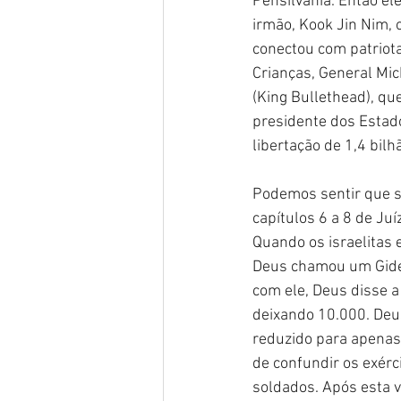
Pensilvânia. Então el
irmão, Kook Jin Nim, 
conectou com patriot
Crianças, General Mic
(King Bullethead), qu
presidente dos Estad
libertação de 1,4 bil
Podemos sentir que 
capítulos 6 a 8 de Ju
Quando os israelitas 
Deus chamou um Gideã
com ele, Deus disse a
deixando 10.000. Deus
reduzido para apenas
de confundir os exérc
soldados. Após esta v