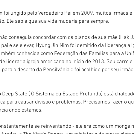
 foi ungido pelo Verdadeiro Pai em 2009, muitos irmãos e 
ão. Ele sabia que sua vida mudaria para sempre.
não conseguia concordar com os planos de sua mãe (Hak J
ai e se elevar, Hyung Jin Nim foi demitido da liderança a I
também conhecida como Federação das Famílias para a Unif
de liderar a igreja americana no início de 2013. Seu carro 
o para o deserto da Pensilvânia e foi acolhido por seu irmão
o Deep State ( O Sistema ou Estado Profundo) está chatead
nca para causar divisão e problemas. Precisamos fazer o 
ncia onde estamos.
onstantemente se reinventando - ele era como um monge n