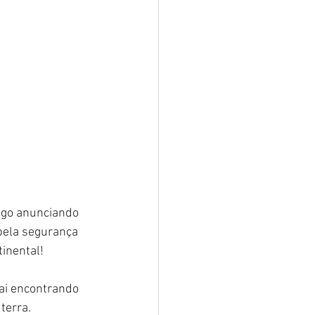
ngo anunciando 
pela segurança 
tinental!
ai encontrando 
terra.