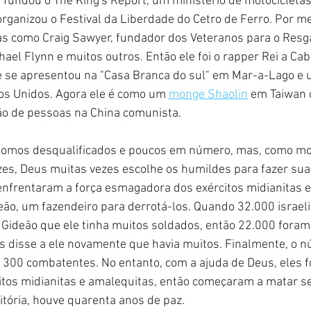
e fundou o The King's Report, um ministério de motocicleta
organizou o Festival da Liberdade do Cetro de Ferro. Por mei
as como Craig Sawyer, fundador dos Veteranos para o Resg
hael Flynn e muitos outros. Então ele foi o rapper Rei a Cab
e se apresentou na "Casa Branca do sul" em Mar-a-Lago e u
os Unidos. Agora ele é como um 
monge Shaolin
 em Taiwan 
hão de pessoas na China comunista.
somos desqualificados e poucos em número, mas, como mo
ízes, Deus muitas vezes escolhe os humildes para fazer sua
enfrentaram a força esmagadora dos exércitos midianitas e
o, um fazendeiro para derrotá-los. Quando 32.000 israelit
 Gideão que ele tinha muitos soldados, então 22.000 foram
 disse a ele novamente que havia muitos. Finalmente, o n
 300 combatentes. No entanto, com a ajuda de Deus, eles 
itos midianitas e amalequitas, então começaram a matar s
itória, houve quarenta anos de paz.