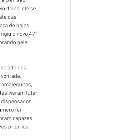
s e com seu 
o deles, ele se 
ate das 
eça de balas 
ngiu o novo 47º 
orando pela 
strado nos 
 vontade. 
 amalequitas, 
as vieram lutar 
 dispensados, 
úmero foi 
foram capazes 
eus próprios 