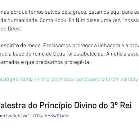
nas porque fomos salvos pela graça. Estamos aqui para a
 da humanidade. Como Kook Jin Nim disse uma vez, "nossa
 de Deus".
espírito de medo. Precisamos proteger a linhagem e a prov
que a base do reino de Deus foi estabelecida. A notícia ass
hamados e que precisamos protegê-la!
v6u6q4d-lamp-in-the-darkness-sanctuary-church-sunday-
alestra do Princípio Divino do 3º Rei
com/watch?v=1r7D7aihP3w&t=5s