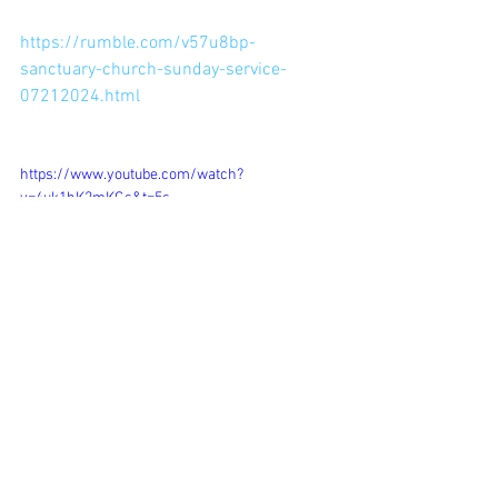
https://rumble.com/v57u8bp-
sanctuary-church-sunday-service-
07212024.html
https://www.youtube.com/watch?
v=4uk1hK2mKGs&t=5s
https://www.youtube.com/watch?
v=xh2y2ti4t3M