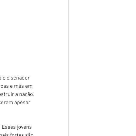
p e o senador 
boas e más em 
ruir a nação. 
ceram apesar 
 Esses jovens 
ais fortes são 