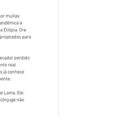
or muitas 
pandêmica a 
a Etiópia. Ore 
 projetados para 
pecador perdido 
nto real 
s já conhece 
mente.
ai Lama. Ele 
cônjuge não 