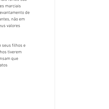
es marciais 
 levantamento de 
antes, não em 
us valores 
seus filhos e 
hos tiverem 
pensam que 
atos 