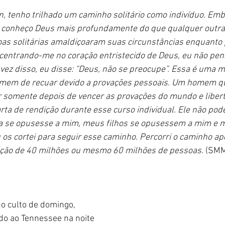
on, tenho trilhado um caminho solitário como indivíduo. Emb
, conheço Deus mais profundamente do que qualquer outra
soas solitárias amaldiçoaram suas circunstâncias enquanto
 centrando-me no coração entristecido de Deus, eu não pe
ez disso, eu disse: “Deus, não se preocupe”. Essa é uma m
omem de recuar devido a provações pessoais. Um homem q
somente depois de vencer as provações do mundo e libert
ta de rendição durante esse curso individual. Ele não pode
 se opusesse a mim, meus filhos se opusessem a mim e m
os cortei para seguir esse caminho. Percorri o caminho ap
ção de 40 milhões ou mesmo 60 milhões de pessoas. 
(SMM
o culto de domingo, 
do ao Tennessee na noite 