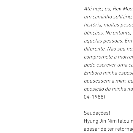
Até hoje, eu, Rev. Mo
um caminho solitário
história, muitas pes
bênçãos. No entanto,
aquelas pessoas. Em v
diferente. Não sou h
compromete a morrer 
pode escrever uma car
Embora minha esposa
opusessem a mim, eu 
oposição da minha na
04-1988)
Saudações!
Hyung Jin Nim falou n
apesar de ter retorna