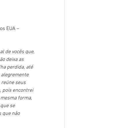
dos EUA – 
al de vocês que, 
o deixa as 
ha perdida, até 
a alegremente 
, reúne seus 
 pois encontrei 
a mesma forma, 
 que se 
s que não 