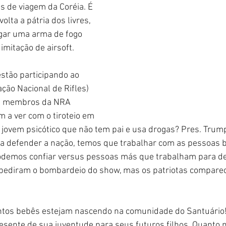
s de viagem da Coréia. É 
olta a pátria dos livres, 
gar uma arma de fogo 
imitação de airsoft.
stão participando ao 
ão Nacional de Rifles) 
s membros da NRA 
m a ver com o tiroteio em 
 jovem psicótico que não tem pai e usa drogas? Pres. Trum
a defender a nação, temos que trabalhar com as pessoas 
mos confiar versus pessoas más que trabalham para dest
pediram o bombardeio do show, mas os patriotas compare
ntos bebês estejam nascendo na comunidade do Santuário!
esente de sua juventude para seus futuros filhos. Quanto m