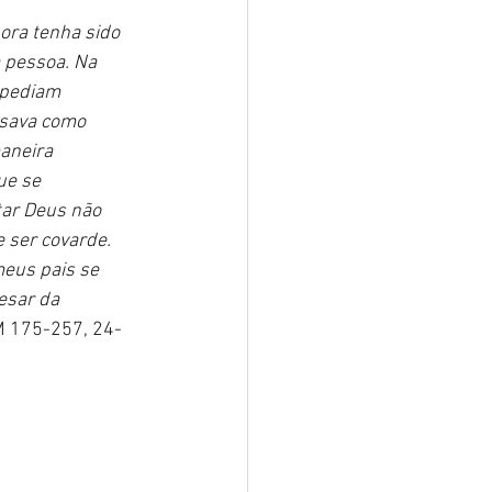
ora tenha sido 
 pessoa. Na 
 pediam 
nsava como 
aneira 
ue se 
ar Deus não 
 ser covarde. 
eus pais se 
esar da 
 175-257, 24-