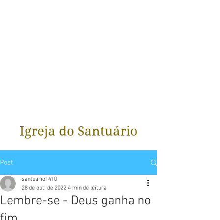
Igreja do Santuário
Post
santuario1410
28 de out. de 2022
4 min de leitura
Lembre-se - Deus ganha no
fim