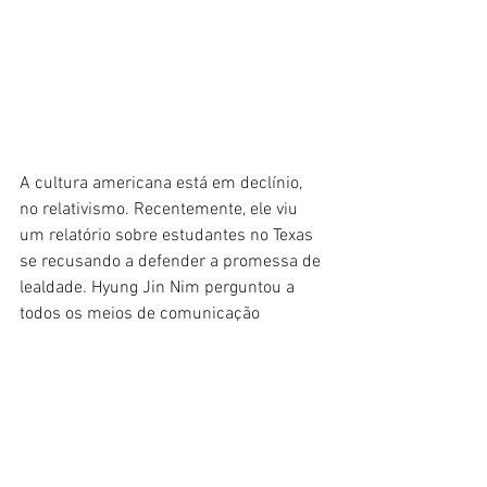
A cultura americana está em declínio, 
no relativismo. Recentemente, ele viu 
um relatório sobre estudantes no Texas 
se recusando a defender a promessa de 
lealdade. Hyung Jin Nim perguntou a 
todos os meios de comunicação 
internacionais que o entrevistaram no 
Festival da Liberdade, "onde está a lista 
daqueles que fizeram sexo com 
crianças na ilha de Jeffrey Epstein?"
Ele falou sobre o relatório de Tucker 