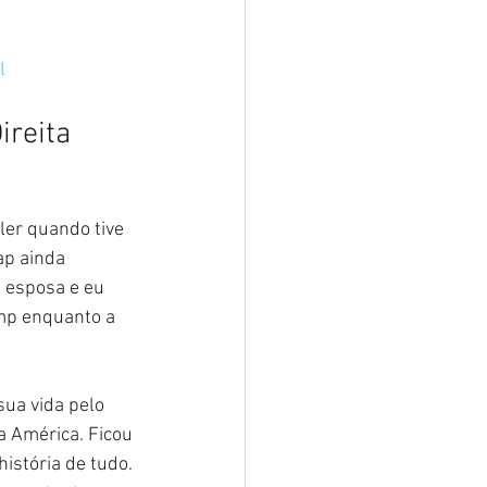
l
ireita
er quando tive 
ap ainda 
 esposa e eu 
mp enquanto a 
ua vida pelo 
a América. Ficou 
stória de tudo. 