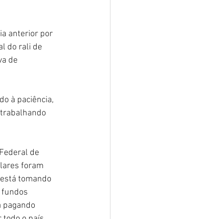
a anterior por 
l do rali de 
va de 
o à paciência, 
á trabalhando 
Federal de 
lares foram 
 está tomando 
 fundos 
á pagando 
 todo o país.