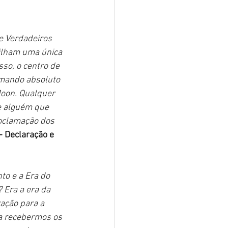
e Verdadeiros 
ilham uma única 
sso, o centro de 
omando absoluto 
Moon. Qualquer 
 e alguém que 
roclamação dos 
- Declaração e 
to e a Era do 
 Era a era da 
ação para a 
ra recebermos os 