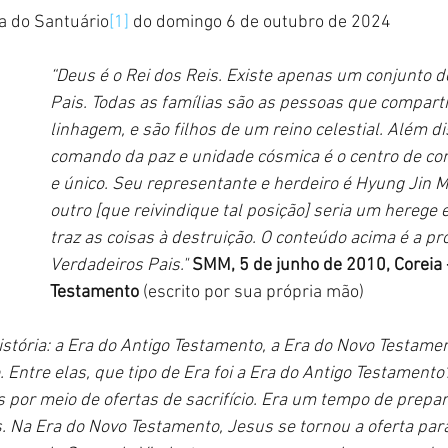
a do Santuário
[1]
 do domingo 6 de outubro de 2024 
“Deus é o Rei dos Reis. Existe apenas um conjunto d
Pais. Todas as famílias são as pessoas que compart
linhagem, e são filhos de um reino celestial. Além di
comando da paz e unidade cósmica é o centro de c
e único. Seu representante e herdeiro é Hyung Jin 
outro [que reivindique tal posição] seria um herege
traz as coisas à destruição. O conteúdo acima é a p
Verdadeiros Pais."
 SMM, 5 de junho de 2010, Coreia 
Testamento
 (escrito por sua própria mão)
istória: a Era do Antigo Testamento, a Era do Novo Testamen
Entre elas, que tipo de Era foi a Era do Antigo Testamento?
 por meio de ofertas de sacrifício. Era um tempo de prepar
s. Na Era do Novo Testamento, Jesus se tornou a oferta pa