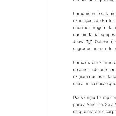
Comunismo é satanism
exposições de Butler, 
enorme coragem da pa
que ainda há equipes
Jeová יְהוָ֥ה (Yah·weh) Sabaoth צְבָא֑וֹת (ṣə·ḇā·’ō·wṯ), o Senhor que é comandante dos exércitos 
sagrados no mundo es
Como diz em 2 Timóteo
de amor e de autocont
exigiam que os cidad
são a única nação que
Deus ungiu Trump como
para a América. Se a 
os que matam o corpo