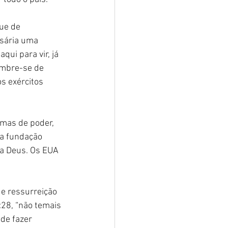
ue de 
ssária uma 
i para vir, já 
embre-se de 
mas de poder, 
ua fundação 
a Deus. Os EUA 
de ressurreição 
:28, “não temais 
de fazer 