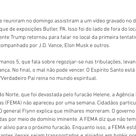
 reuniram no domingo assistiram a um vídeo gravado no di
e de exposições Butler, PA. Isso foi do lado de fora do loca
nte Trump retornou para falar no local da primeira tentati
acompanhado por J.D. Vance, Elon Musk e outros.
anos 5, que fala sobre regozijar-se nas tribulações, levand
ança. No final, o mal não pode vencer. O Espírito Santo est
/Verdadeiro Pai reina no mundo espiritual.
do Norte, que foi devastada pelo furacão Helene, a Agência 
s (FEMA) não apareceu por uma semana. Cidadãos particu
 O general Flynn explica que milhares morreram. O governo
adas por meio de domínio iminente. A FEMA diz que não tem
er alívio para o próximo furacão. Enquanto isso, a FEMA est
antes ilegais sejam transportados e alojados em hotéis por