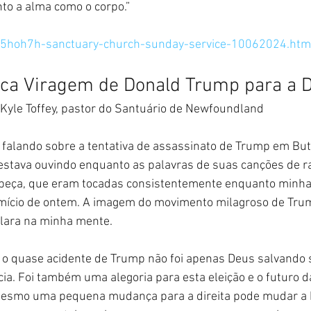
nto a alma como o corpo.”
v5hoh7h-sanctuary-church-sunday-service-10062024.htm
ica Viragem de Donald Trump para a D
                            por Kyle Toffey, pastor do Santuário de Newfoundland
falando sobre a tentativa de assassinato de Trump em Butl
estava ouvindo enquanto as palavras de suas canções de r
beça, que eram tocadas consistentemente enquanto minha
mício de ontem. A imagem do movimento milagroso de Tru
clara na minha mente.
e o quase acidente de Trump não foi apenas Deus salvando s
a. Foi também uma alegoria para esta eleição e o futuro d
esmo uma pequena mudança para a direita pode mudar a hi