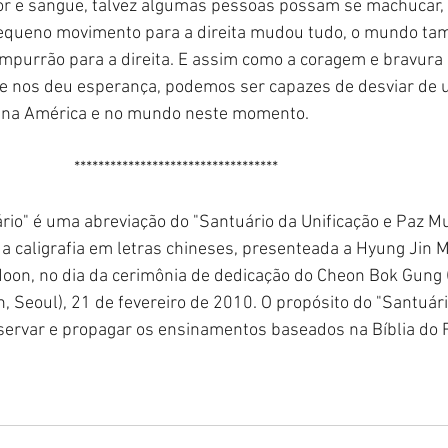
r e sangue, talvez algumas pessoas possam se machucar, 
equeno movimento para a direita mudou tudo, o mundo ta
purrão para a direita. E assim como a coragem e bravura
e nos deu esperança, podemos ser capazes de desviar de u
 na América e no mundo neste momento.
						**********************************
ário" é uma abreviação do "Santuário da Unificação e Paz Mu
a caligrafia em letras chineses, presenteada a Hyung Jin 
oon, no dia da cerimônia de dedicação do Cheon Bok Gung (
 Seoul), 21 de fevereiro de 2010. O propósito do "Santuári
eservar e propagar os ensinamentos baseados na Bíblia do