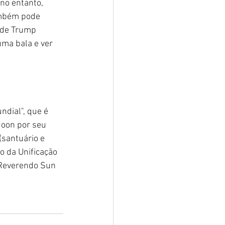
no entanto, 
mbém pode 
 de Trump 
ma bala e ver 
ndial", que é 
Moon por seu 
santuário e 
o da Unificação 
 Reverendo Sun 