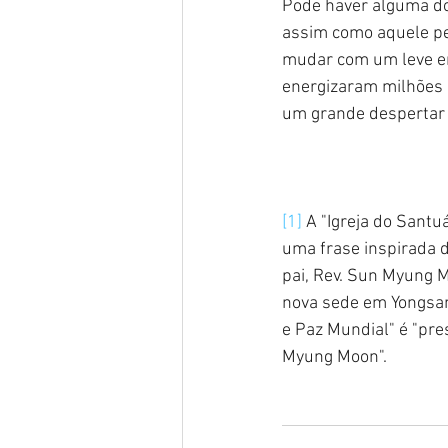
Pode haver alguma do
assim como aquele p
mudar com um leve em
energizaram milhões 
um grande despertar
[1]
 A "Igreja do Santu
uma frase inspirada d
pai, Rev. Sun Myung M
nova sede em Yongsan,
e Paz Mundial" é "pr
Myung Moon".