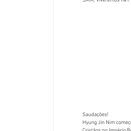
SMM, Viveremos na Pát
Saudações!
Hyung Jin Nim começo
Cristãos no Império