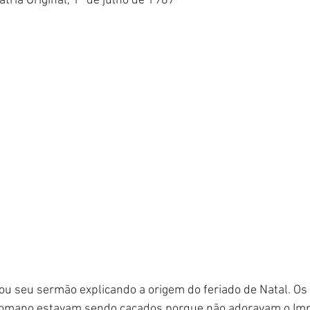
ria Original, 1º de julho de 1987
u seu sermão explicando a origem do feriado de Natal. Os 
 Romano estavam sendo caçados porque não adoravam o Im