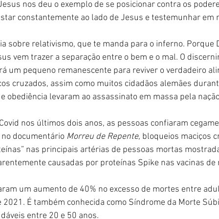
Jesus nos deu o exemplo de se posicionar contra os poderes
 estar constantemente ao lado de Jesus e testemunhar em
ia sobre relativismo, que te manda para o inferno. Porque 
sus vem trazer a separação entre o bem e o mal. O discerni
rá um pequeno remanescente para reviver o verdadeiro al
aços cruzados, assim como muitos cidadãos alemães duran
o e obediência levaram ao assassinato em massa pela naçã
 Covid nos últimos dois anos, as pessoas confiaram cegam
s no documentário 
Morreu de Repente
, bloqueios maciços c
eínas” nas principais artérias de pessoas mortas mostrada
rentemente causadas por proteínas Spike nas vacinas de
aram um aumento de 40% no excesso de mortes entre adult
de 2021. É também conhecida como Síndrome da Morte Súbit
dáveis entre 20 e 50 anos.