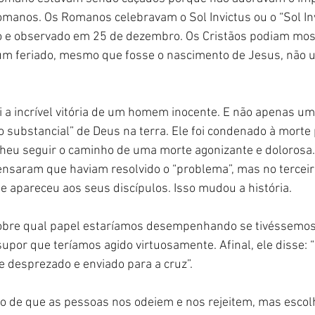
manos. Os Romanos celebravam o Sol Invictus ou o “Sol Inv
rno e observado em 25 de dezembro. Os Cristãos podiam mos
m feriado, mesmo que fosse o nascimento de Jesus, não 
oi a incrível vitória de um homem inocente. E não apenas 
o substancial” de Deus na terra. Ele foi condenado à morte 
heu seguir o caminho de uma morte agonizante e dolorosa. 
saram que haviam resolvido o “problema”, mas no terceiro
e apareceu aos seus discípulos. Isso mudou a história.
sobre qual papel estaríamos desempenhando se tivéssemos 
por que teríamos agido virtuosamente. Afinal, ele disse: “
e desprezado e enviado para a cruz”.
 de que as pessoas nos odeiem e nos rejeitem, mas escolh