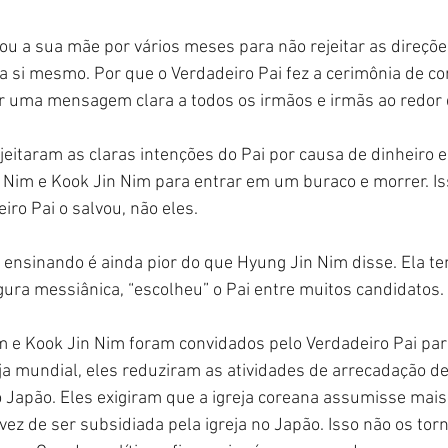
u a sua mãe por vários meses para não rejeitar as direçõe
 a si mesmo. Por que o Verdadeiro Pai fez a cerimônia de co
ar uma mensagem clara a todos os irmãos e irmãs ao redor
ejeitaram as claras intenções do Pai por causa de dinheiro e
Nim e Kook Jin Nim para entrar em um buraco e morrer. Is
iro Pai o salvou, não eles.
ensinando é ainda pior do que Hyung Jin Nim disse. Ela te
igura messiânica, “escolheu” o Pai entre muitos candidatos.
 e Kook Jin Nim foram convidados pelo Verdadeiro Pai par
a mundial, eles reduziram as atividades de arrecadação de
o Japão. Eles exigiram que a igreja coreana assumisse mais
ez de ser subsidiada pela igreja no Japão. Isso não os tor