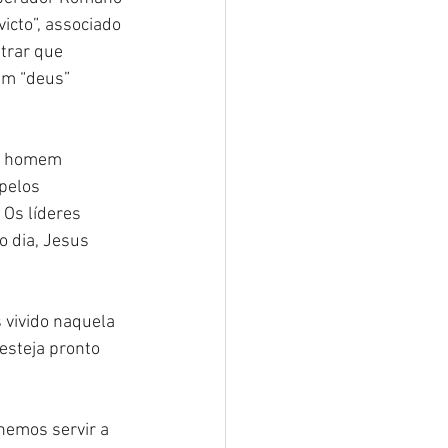
icto”, associado 
trar que 
um “deus” 
um homem 
pelos 
Os líderes 
 dia, Jesus 
vivido naquela 
esteja pronto 
emos servir a 