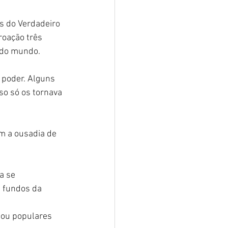
s do Verdadeiro 
roação três 
 do mundo.
 poder. Alguns 
so só os tornava 
m a ousadia de 
a se 
 fundos da 
 
nou populares 