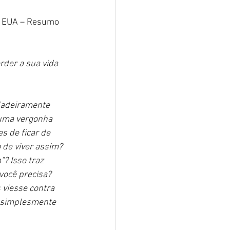
os EUA – Resumo 
der a sua vida 
dadeiramente 
uma vergonha 
s de ficar de 
 de viver assim? 
? Isso traz 
você precisa? 
 viesse contra 
 simplesmente 