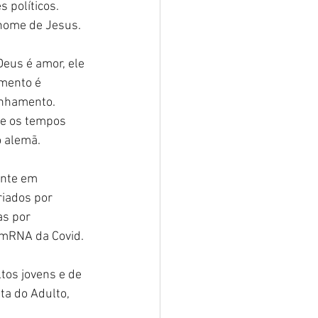
 políticos. 
 nome de Jesus.
Deus é amor, ele 
mento é 
inhamento. 
te os tempos 
o alemã.
ente em 
riados por 
s por 
 mRNA da Covid.
os jovens e de 
a do Adulto, 