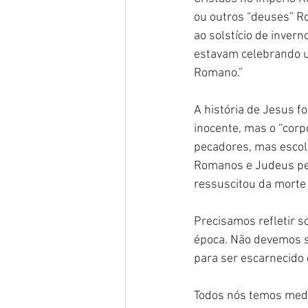
ou outros “deuses” Ro
ao solstício de inve
estavam celebrando u
Romano.”
A história de Jesus f
inocente, mas o “corp
pecadores, mas escol
Romanos e Judeus pen
ressuscitou da morte 
Precisamos refletir 
época. Não devemos su
para ser escarnecido 
Todos nós temos medo