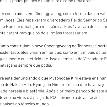
anos. O poder político e financeiro é como uma droga.
am construídas em Cheongpyeong, com a forma das do Vati
 milhões. Eles rebaixaram o Verdadeiro Pai do Senhor do 
Ja Han em uma figura messiânica. Eles “viveram deliciosa
te garantiram que os dois irmãos fracassariam.
anto construíam o novo Cheongpyeong no Tennessee parti
cidentado, eles viviam em tendas, como em um país do ter
uecimento ou eletricidade. Isso o lembrou do Verdadeiro Pa
 selvagens sempre que podia.
ra está denunciando o que Myeongdae Kim estava ensinan
ão de Hak Ja Han. Hyung Jin Nim profetizou que haveria ju
l de heresia e blasfêmia. Após o primeiro período de sete 
devido ao vírus e à praga do PCC, levando à devastação econ
 países do terceiro mundo.