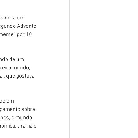
cano, a um 
Segundo Advento 
mente” por 10 
ndo de um 
ceiro mundo, 
i, que gostava 
do em 
lgamento sobre 
anos, o mundo 
ômica, tirania e 