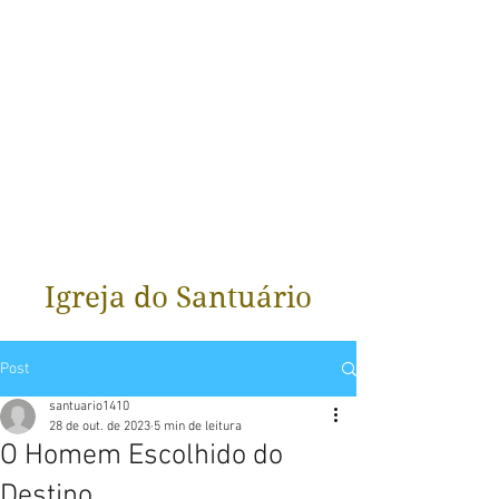
Igreja do Santuário
Post
santuario1410
28 de out. de 2023
5 min de leitura
O Homem Escolhido do
Destino