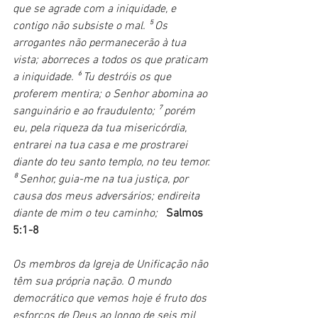
que se agrade com a iniquidade, e 
contigo não subsiste o mal. ⁵ Os 
arrogantes não permanecerão à tua 
vista; aborreces a todos os que praticam 
a iniquidade. ⁶ Tu destróis os que 
proferem mentira; o Senhor abomina ao 
sanguinário e ao fraudulento; ⁷ porém 
eu, pela riqueza da tua misericórdia, 
entrarei na tua casa e me prostrarei 
diante do teu santo templo, no teu temor. 
⁸ Senhor, guia-me na tua justiça, por 
causa dos meus adversários; endireita 
diante de mim o teu caminho;
Salmos 
5:1-8
Os membros da Igreja de Unificação não 
têm sua própria nação. O mundo 
democrático que vemos hoje é fruto dos 
esforços de Deus ao longo de seis mil 