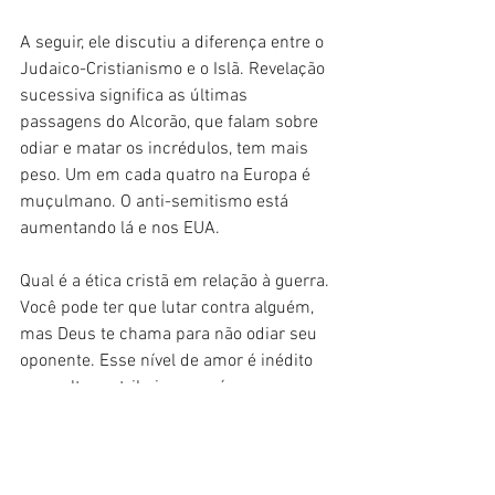
A seguir, ele discutiu a diferença entre o 
Judaico-Cristianismo e o Islã. Revelação 
sucessiva significa as últimas 
passagens do Alcorão, que falam sobre 
odiar e matar os incrédulos, tem mais 
peso. Um em cada quatro na Europa é 
muçulmano. O anti-semitismo está 
aumentando lá e nos EUA.
Qual é a ética cristã em relação à guerra. 
Você pode ter que lutar contra alguém, 
mas Deus te chama para não odiar seu 
oponente. Esse nível de amor é inédito 
nas culturas tribais, que só amam o 
próprio grupo. O Cristianismo ensina 
que devemos amar tanto o grupo 
“dentro” quanto o “fora”. Isso modera 
nosso potencial de sermos dominados 