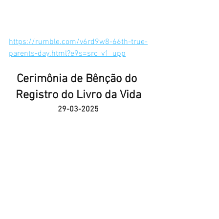
https://rumble.com/v6rd9w8-66th-true-
parents-day.html?e9s=src_v1_upp
Cerimônia de Bênção do 
Registro do Livro da Vida
29-03-2025
https://rumble.com/v6rddjo-book-of-
life-registration-blessing-ceremony-