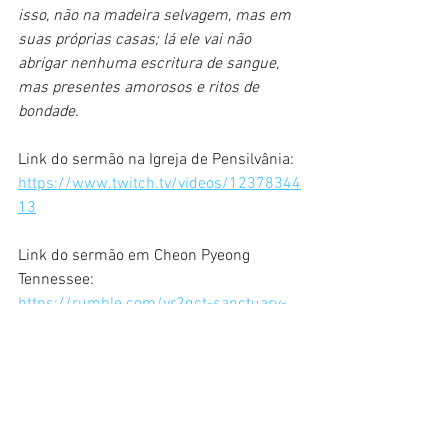
isso, não na madeira selvagem, mas em 
suas próprias casas; lá ele vai não 
abrigar nenhuma escritura de sangue, 
mas presentes amorosos e ritos de 
bondade.
Link do sermão na Igreja de Pensilvânia:
https://www.twitch.tv/videos/12378344
13
Link do sermão em Cheon Pyeong 
Tennessee: 
https://rumble.com/vr2qct-sanctuary-
sunday-service-at-cunngpyung-
tennessee-121921.html