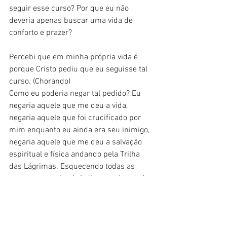
seguir esse curso? Por que eu não 
deveria apenas buscar uma vida de 
conforto e prazer? 
Percebi que em minha própria vida é 
porque Cristo pediu que eu seguisse tal 
curso. (Chorando)
Como eu poderia negar tal pedido? Eu 
negaria aquele que me deu a vida, 
negaria aquele que foi crucificado por 
mim enquanto eu ainda era seu inimigo, 
negaria aquele que me deu a salvação 
espiritual e física andando pela Trilha 
das Lágrimas. Esquecendo todas as 
suas ternas misericórdias, sua bondade, 
sua benevolência, seu amor, sua 
fidelidade, sua graça, esquecendo tudo 
isso, eu recusaria seu pedido para servi-