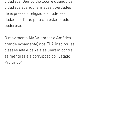
cidadãos. Democídio ocorre quando os 
cidadãos abandonam suas liberdades 
de expressão, religião e autodefesa 
dadas por Deus para um estado todo-
poderoso.
O movimento MAGA (tornar a América 
grande novamente) nos EUA inspirou as 
classes alta e baixa a se unirem contra 
as mentiras e a corrupção do “Estado 
Profundo”.
O satanismo político procura separar os 
filhos dos pais e afastar os pais de casa. 
Não deixe de investir tempo com sua 
família. Hyung Jin Nim e Yeonah Nim 
tiveram “encontros” com uma criança 
diferente a cada semana. O tempo 
individual é importante. Pratique 