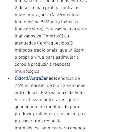
intervalo de 2 a 4 semanas entre as 
2 doses; e não proteja contra as 
novas mutações. (A ivermectina 
tem eficácia 93% para todos os 
tipos de vírus) Esta vacina usa vírus 
inativados (ou “mortos”) ou 
atenuados (“enfraquecidos”): 
métodos tradicionais, que utilizam 
o próprio vírus para estimular o 
corpo a produzir a resposta 
imunológica.
Oxford/AstraZeneca
: 
eficácia de 
76% e intervalo de 8 a 12 semanas 
entre doses. Esta vacina é de Vetor 
Viral: utilizam outro vírus, que é 
geneticamente modificado para 
produzir proteínas virais no corpo e 
provocar uma resposta 
imunológica, sem causar a doença.