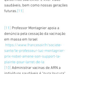
saudáveis, bem como nossas gerações 
futuras.
[11]
[11]
 Professor Montagnier apoia a 
denúncia pela cessação da vacinação 
em massa em Israel
https://www.francesoir.fr/societe-
sante/le-professeur-luc-montagnier-
prix-nobel-amene-son-support-la-
plainte-pour-larret-de-la
[10]
 Administrar vacinas de ARN a 
indivíduos saudáveis ​​é "pura loucura"
https://covidinfos.net/covid19/administ
rer-des-vaccins-arn-a-des-individus-
sains-est-pure-folie-selon-la-
geneticienne-alexandra-henrion-