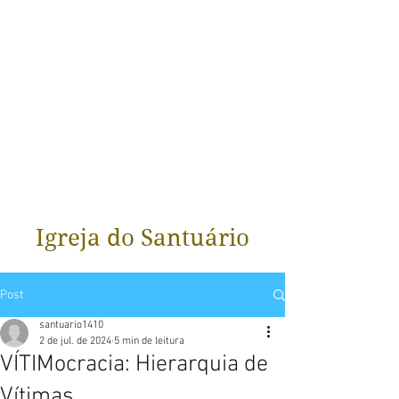
Igreja do Santuário
Post
santuario1410
2 de jul. de 2024
5 min de leitura
VÍTIMocracia: Hierarquia de
Vítimas