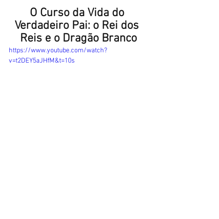
O Curso da Vida do 
Verdadeiro Pai: o Rei dos 
Reis e o Dragão Branco
https://www.youtube.com/watch?
v=t2DEY5aJHfM&t=10s
[1]
 A "Igreja do Santuário" é uma 
abreviação do "Santuário da Unificação e 
Paz Mundial", que é uma frase inspirada 
da caligrafia em letras chineses, 