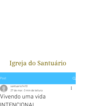
Igreja do Santuário
Post
santuario1410
27 de mar.
3 min de leitura
Vivendo uma vida
INTENCIONAL